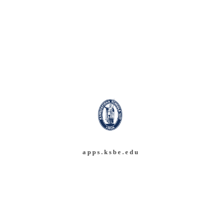
a p p s . k s b e . e d u